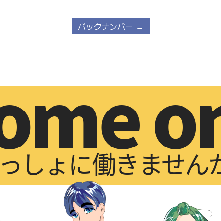
バックナンバー →
ome o
っしょに働きません