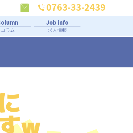
0763-33-2439
コラム
求人情報
に
すw