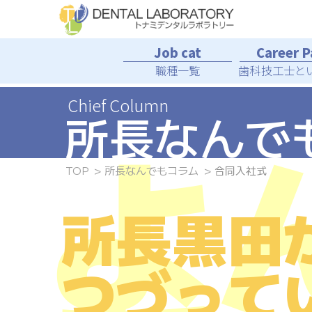
Skip
to
the
content
職種一覧
歯科技工士
と
所長
なんで
よ
TOP
所長なんでもコラム
合同入社式
所長黒田
つづって