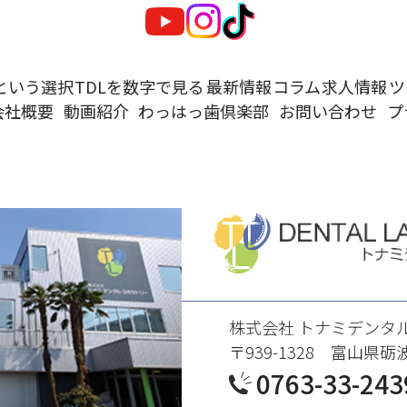
という選択
TDL
を数字で見る
最新情報
コラム
求人情報
ツ
会社概要
動画紹介
わ
っはっ歯倶楽部
お問い合わせ
プ
株式会社 トナミデンタ
〒939-1328 富山県砺
0763-33-243