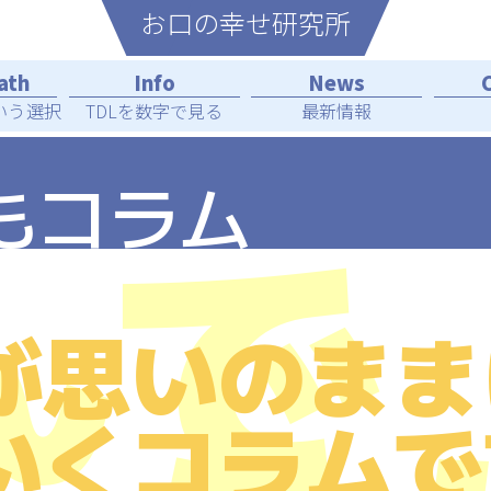
お⼝の幸せ研究所
いう選択
TDL
を数字で見る
最新情報
もコラム
んで
が思いのまま
いくコラムで