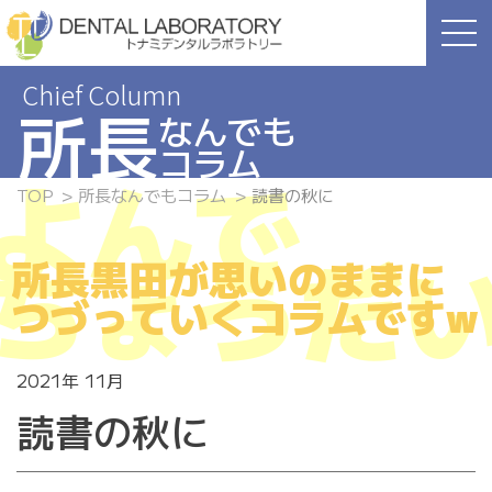
Skip
to
the
content
所長
なんでも
コラム
よんで
TOP
所長なんでもコラム
読書の秋に
ちょうだ
所長黒田が思いのままに
つづっていくコラムですw
2021年 11月
読書の秋に