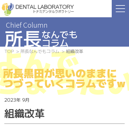
Skip
to
the
content
所長
なんでも
コラム
よんで
TOP
所長なんでもコラム
組織改革
ちょうだ
所長黒田が思いのままに
つづっていくコラムですw
2023年 9月
組織改革