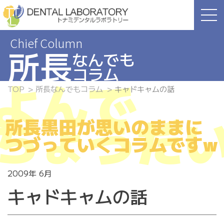
Skip
to
the
content
所長
なんでも
コラム
よんで
TOP
所長なんでもコラム
キャドキャムの話
ちょうだ
所長黒田が思いのままに
つづっていくコラムですw
2009年 6月
キャドキャムの話