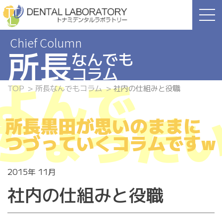
Skip
to
the
content
所長
なんでも
コラム
よんで
TOP
所長なんでもコラム
社内の仕組みと役職
ちょうだ
所長黒田が思いのままに
つづっていくコラムですw
2015年 11月
社内の仕組みと役職