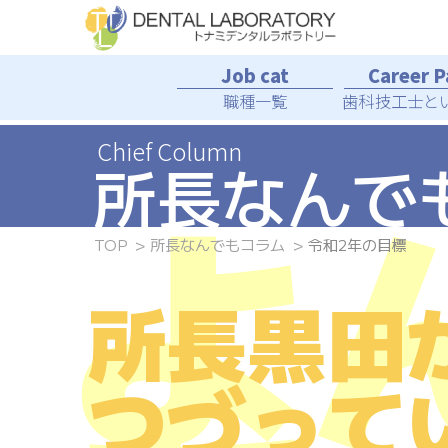
Skip
to
the
content
職種一覧
歯科技工士
と
所長
なんで
よ
TOP
所長なんでもコラム
令和2年の目標
所長黒田
つづって