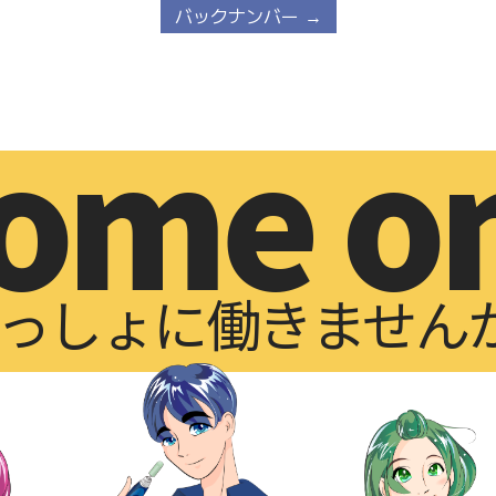
バックナンバー →
ome o
っしょに働きません