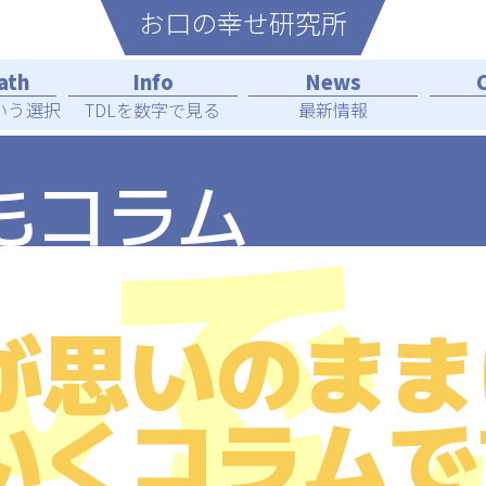
お⼝の幸せ研究所
いう選択
TDL
を数字で見る
最新情報
もコラム
んで
が思いのまま
いくコラムで