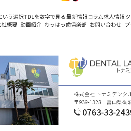
という選択
TDL
を数字で見る
最新情報
コラム
求人情報
ツ
会社概要
動画紹介
わ
っはっ歯倶楽部
お問い合わせ
プ
株式会社 トナミデンタ
〒939-1328 富山県砺
0763-33-243