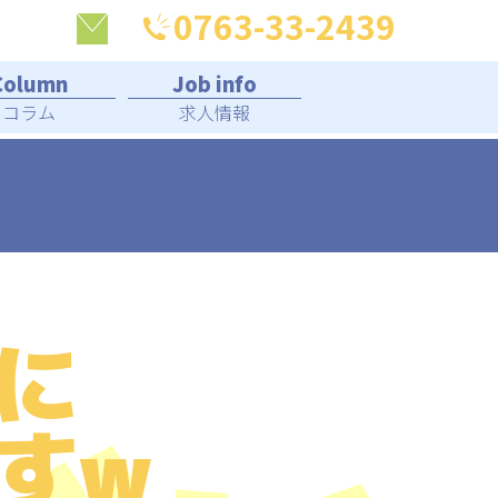
0763-33-2439
コラム
求人情報
に
すw