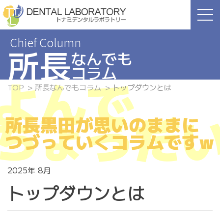
Skip
to
the
content
所長
なんでも
コラム
よんで
TOP
所長なんでもコラム
トップダウンとは
ちょうだ
所長黒田が思いのままに
つづっていくコラムですw
2025年 8月
トップダウンとは