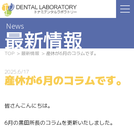
Skip
to
the
content
最新情報
TOP
最新情報
産休が6月のコラムです。
2025.6/17
産休が6月のコラムです。
皆さんこんにちは。
6月の黒田所長のコラムを更新いたしました。